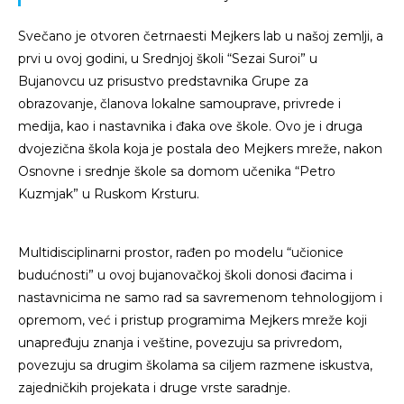
Svečano je otvoren četrnaesti Mejkers lab u našoj zemlji, a
prvi u ovoj godini, u Srednjoj školi “Sezai Suroi” u
Bujanovcu uz prisustvo predstavnika Grupe za
obrazovanje, članova lokalne samouprave, privrede i
medija, kao i nastavnika i đaka ove škole. Ovo je i druga
dvojezična škola koja je postala deo Mejkers mreže, nakon
Osnovne i srednje škole sa domom učenika “Petro
Kuzmjak” u Ruskom Krsturu.
Multidisciplinarni prostor, rađen po modelu “učionice
budućnosti” u ovoj bujanovačkoj školi donosi đacima i
nastavnicima ne samo rad sa savremenom tehnologijom i
opremom, već i pristup programima Mejkers mreže koji
unapređuju znanja i veštine, povezuju sa privredom,
povezuju sa drugim školama sa ciljem razmene iskustva,
zajedničkih projekata i druge vrste saradnje.