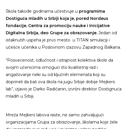
Škola takođe godinama učestvuje u
programima
Dostiguća mladih u Srbiji koja je, pored Nordeus
fondacije, Centra za promociju nauke i Inicijative
Digitalna Srbija, deo Grupe za obrazovanje.
Jedan od
istaknutih uspeha je prvo mesto u TITAN simulaciji i
učešće učenika u Poslovnom izazovu Zapadnog Balkana.
“Posvećenost, odlučnost i istrajnost kolektiva škole da
svojim učenicima omogući što kvalitetniji rad i
angažovanje neki su od ključnih elemenata koji su
doprineli da baš ova škola na jugu Srbije dobije Mejkers
lab”, izjavio je Darko Radičanin, izvršni direktor Dostignuća
mladih u Srbiji.
Mreža Mejkers labova raste, ne samo zahvaljujući
organizacijama Grupa za obrazovanje, školama koje žele