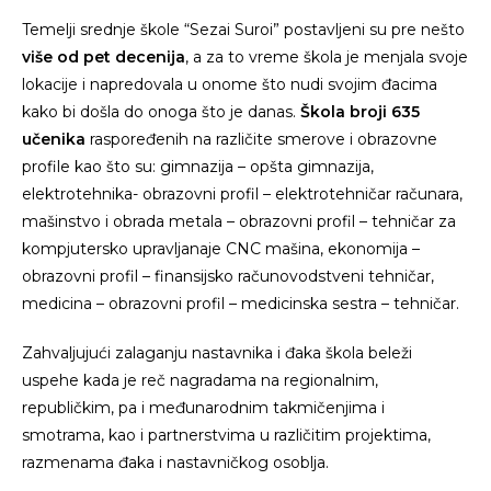
Temelji srednje škole “Sezai Suroi” postavljeni su pre nešto
više od pet decenija
, a za to vreme škola je menjala svoje
lokacije i napredovala u onome što nudi svojim đacima
kako bi došla do onoga što je danas.
Škola broji 635
učenika
raspoređenih na različite smerove i obrazovne
profile kao što su: gimnazija – opšta gimnazija,
elektrotehnika- obrazovni profil – elektrotehničar računara,
mašinstvo i obrada metala – obrazovni profil – tehničar za
kompjutersko upravljanaje CNC mašina, ekonomija –
obrazovni profil – finansijsko računovodstveni tehničar,
medicina – obrazovni profil – medicinska sestra – tehničar.
Zahvaljujući zalaganju nastavnika i đaka škola beleži
uspehe kada je reč nagradama na regionalnim,
republičkim, pa i međunarodnim takmičenjima i
smotrama, kao i partnerstvima u različitim projektima,
razmenama đaka i nastavničkog osoblja.