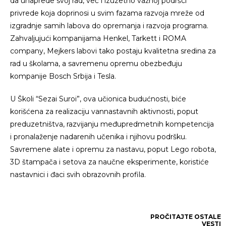
da unaprede svoj rad, već i izuzetno važnoj podršci
privrede koja doprinosi u svim fazama razvoja mreže od
izgradnje samih labova do opremanja i razvoja programa.
Zahvaljujući kompanijama Henkel, Tarkett i ROMA
company, Mejkers labovi tako postaju kvalitetna sredina za
rad u školama, a savremenu opremu obezbeđuju
kompanije Bosch Srbija i Tesla.
U Školi “Sezai Suroi”, ova učionica budućnosti, biće
korišćena za realizaciju vannastavnih aktivnosti, poput
preduzetništva, razvijanju međupredmetnih kompetencija
i pronalaženje nadarenih učenika i njihovu podršku.
Savremene alate i opremu za nastavu, poput Lego robota,
3D štampača i setova za naučne eksperimente, koristiće
nastavnici i đaci svih obrazovnih profila.
PROČITAJTE
OSTALE
VESTI